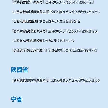
【晋城福盛钢铁有限公司】
全自动焦炭反应性及反应后强度测定仪
【山西华宝焦化集团有限公司】
全自动焦炭反应性及反应后强度测定仪
【山西河津永鑫集团】
焦炭反应性及反应后强度测定仪
【壶关县常浩炼铁有限公司】
全自动焦炭反应性及反应后强度测定仪
【山西出入境检验检疫局】
全自动煤炭活性测定仪
【长治煤气化总公司气源厂】
全自动焦炭反应性及反应后强度测定仪
陕西省
【陕西黑猫焦化有限责任公司】
全自动焦炭反应性及反应后强度测定仪
宁夏