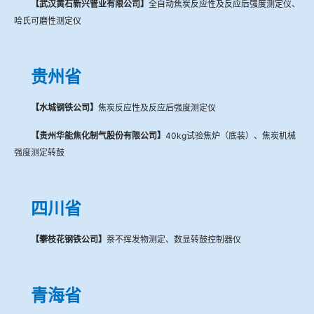
【武汉黄石新兴管业有限公司】
全自动焦炭反应性及反应后强度测定仪、
哈氏可磨性测定仪
贵州省
【水城钢铁公司】
焦炭反应性及反应后强度测定仪
【贵州华能焦化制气股份有限公司】
40kg试验焦炉（底装）、焦炭机械
强度测定转鼓
四川省
【攀枝花钢铁公司】
萘不挥发物测定、数显转鼓控制器仪
青海省