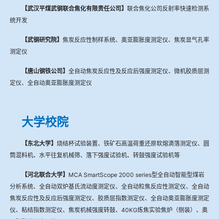
【武汉平煤武钢联合焦化有限责任公司】
联合焦化公司反射率快速检测系
统开发
【武钢研究院】
焦炭反应性制样系统、奥亚膨胀度测定仪、焦炭显气孔率
测定仪
【唐山钢铁公司】
全自动焦炭反应性及反应后强度测定仪、微机胶质层测
定仪、全自动奥亚膨胀度测定仪
大学校院
【东北大学】
烧结杯试验装置、铁矿石高温荷重还原软熔滴落测定仪、圆
筒混料机、水平往复机械筛、落下强度试验机、转鼓强度试验机等
【河北联合大学】
MCA SmartScope 2000 series型全自动智能型煤岩
分析系统、全自动双炉基氏流动度测定仪、全自动粒焦反应性测定仪、全自动
焦炭反应性及反应后强度测定仪、胶质层指数测定仪、全自动奥亚膨胀度测定
仪、粘结指数测定仪、焦炭机械强度转鼓、40KG炼焦实验焦炉（侧装）、奥