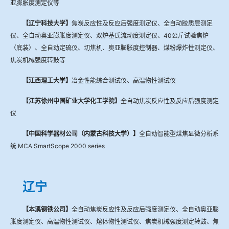
亚膨胀度测定仪等
【辽宁科技大学】
焦炭反应性及反应后强度测定仪、全自动胶质层测定
仪、全自动奥亚膨胀度测定仪、双炉基氏流动度测定仪、40公斤试验焦炉
（底装）、全自动定硫仪、切焦机、奥亚膨胀度控制器、煤粉爆炸性测定仪、
焦炭机械强度转鼓等
【江西理工大学】
冶金性能综合测试仪、高温物性测试仪
【江苏徐州中国矿业大学化工学院】
全自动焦炭反应性及反应后强度测定
仪
【中国科学器材公司（内蒙古科技大学）】
全自动智能型煤焦显微分析系
统 MCA SmartScope 2000 series
辽宁
【本溪钢铁公司】
全自动焦炭反应性及反应后强度测定仪、全自动奥亚膨
胀度测定仪、高温物性测试仪、熔体物性测试仪、焦炭机械强度测定转鼓、焦