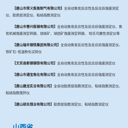
【唐山市荣义炼焦制气有限公司】
全自动焦炭反应性及反应后强度测定
仪、胶质层测定仪、粘结指数测定仪
【唐山市春兴炼钢有限公司】
全自动焦炭反应性及反应后强度测定仪、焦
炭机械强度测定转鼓、烧结矿、球团矿强度测定转鼓、 哈氏可磨性测定仪等
【唐山瑞丰钢铁集团有限公司】
全自动焦炭反应性及反应后强度测定仪、
铁矿石-低温粉化试验仪
【文安县新钢钢铁有限公司】
全自动焦炭反应性及反应后强度测定仪
【唐山市通宝焦化有限公司】
全自动焦炭反应性及反应后强度测定仪
【唐山建龙实业有限公司】
全自动胶质层指数测定仪、粘结指数测定仪、
粘结指数搅拌仪
【唐山硕东煤业有限公司】
胶质层指数测定仪、粘结指数测定仪
山西省