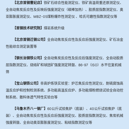
【北京首钢曹妃店】
铁矿石综合性能测定仪、铁矿高温荷重还原测定仪、
全自动焦炭反应性及反映后强度测定仪（碳棒加热）、胶质层指数测定仪、奥
亚膨胀度测定仪、MBZ-05煤粉爆炸性测定仪 、哈氏可磨性指数测定仪等
【首钢技术研究院】
煤岩系统升级
【北京首钢迁钢公司】
全自动焦炭反应性及反应后强度测定仪、矿石冶金
性能综合测定装置等
【钢长治钢铁公司】
全自动焦炭反应性及反应后强度测定仪、全自动胶质
层指数测定仪、烧结矿和球团矿强度测定转鼓、86-97（ISO）水平往复机械
筛
【宝山钢铁公司】
非高炉炼铁实验室：炉芯焦反应性测定仪、耐硫腐蚀高
温反应炉和控制检测系统、多功能高温反应炉、多功能煤粉燃烧试验全自动控
制系统、散料体透气特性实验台等
【乌鲁木齐八一钢厂】
60公斤试验焦炉（底装）、40公斤试验焦炉（底
装）、全自动焦炭反应性及反应后强度测定仪、胶质层指数测定仪、焦炭机械
强度转鼓、全自动奥亚膨胀度测定仪、粘结指数测定仪等