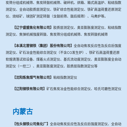
炭筛分组成机械筛、焦炭转鼓机械筛、破碎机、烘箱、箱式高温炉、粘结指数
测定仪、全自动胶质层测定仪、铁矿综合性能测定仪、铁矿高温荷重还原测定
仪、烧结矿、球团矿测定转鼓（含鼓前筛、鼓后摇筛）、马弗炉等。
【辽宁盛盟焦化有限公司】
胶质层测定仪、奥亚膨胀度测定仪、粘结指数
测定仪、焦弹机械强度转鼓、焦炭筛分组成机械筛、焦炭转鼓机械筛
【本溪北营钢铁（集团）股份有限公司】
全自动焦炭反应性及反应后强度
测定仪、矿石冶金性能综合测定仪（不含CO发生炉）、铁矿石高温荷重还原
软熔滴落试验设备、煤着火点测定仪、基氏流动度测定仪、奥亚膨胀度全自动
测定仪（一控二）、奥亚膨胀度测定仪、胶质层指数测定仪等
【沈阳炼焦煤气有限公司】
粘结指数测定仪
【辽阳钢铁有限公司】
矿石焦炭冶金性能综合测定仪、哈氏可磨性测定仪
内蒙古
【包头钢铁公司焦化厂】
全自动焦炭反应性及反应后强度测定仪、全自动