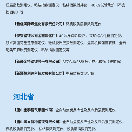
质层指数测定仪、粘结指数测定仪、粘结指数搅拌仪、40KG试验焦炉（不含
捣固机）等
【新疆国际煤焦化有限责任公司】
微机胶质层指数测定仪
【伊梨钢铁公司金志焦化厂】
40公斤试验焦炉 、铁矿综合性能测定仪、
铁矿高温荷重还原测定仪、微机胶质层指数测定仪、焦炭机械强度转鼓、全自
动奥亚膨胀度测定仪、粘结指数测定仪等
【新疆金特钢铁股份有限公司】
SFZCJXS&筛分组成机械筛（鼓前筛）
【新疆恒利达科技发展有限公司】
型粘结指数测定仪
河北省
【唐山宝泰钢铁集团公司】
全自动焦炭反应性及反应后强度测定仪
【唐山国义特种钢铁有限公司】
全自动焦炭反应性及反应后强度测定仪、
微机胶质层测定仪、 粘结指数测定仪、胶质层指数测定仪。