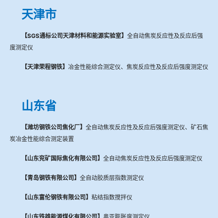
天津市
【SGS通标公司天津材料和能源实验室】
全自动焦炭反应性及反应后强
度测定仪
【天津荣程钢铁】
冶金性能综合测定仪、焦炭反应性及反应后强度测定仪
山东省
【潍坊钢铁公司焦化厂】
全自动焦炭反应性及反应后强度测定仪、矿石焦
炭冶金性能综合测定装置
【山东兖矿国际焦化有限公司】
全自动焦炭反应性及反应后强度测定仪
【青岛钢铁有限公司】
全自动胶质层指数测定仪
【山东富伦钢铁有限公司】
粘结指数搅拌仪
【山东铁雄能源煤化有限公司】
奥亚膨胀度测定仪