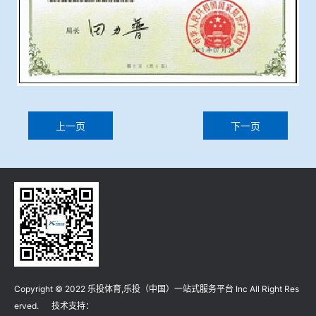
上一页
下一页
Copyright © 2022 乐投体育,乐投（中国）一站式服务平台 Inc All Right Res
erved. 技术支持：