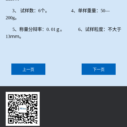
3、 试样数：6个。 4、单样重量：50—
200g。
5、称量分辩率：0. 01ｇ。 6、试样粒度：不大于
13ｍｍ。
上一页
下一页