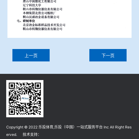
上一页
下一页
Copyright © 2022 乐投体育,乐投（中国）一站式服务平台 Inc All Right Res
erved. 技术支持：