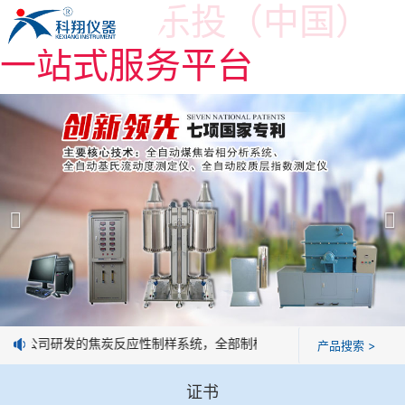
乐投体育,乐投（中国）
一站式服务平台
乐投体育,乐投（中国）一站式服务平台
产品展示
＞
公司简介
乐投体育,乐投（中国）一站式服务平台
乐投体育,乐投（中国）一站式服务平台
焦化行业检测及优化配煤设备
企业业绩
球团矿/烧结矿/块矿高温冶金性能检测系统
技术交流
烧结/球团优化配矿研究设备
：我公司研发的焦炭反应性制样系统，全部制样过程机械化操作，没有人
视频观赏
产品搜索 >
高炉配吹煤检测设备
标准下载
证书