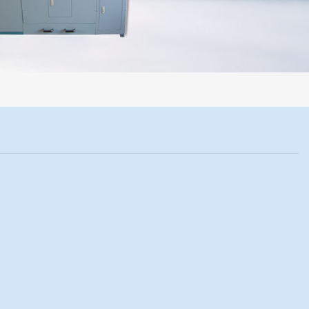
程机械化操作，没有人为误差，焦球形状与人工制焦球法一致或优于人工