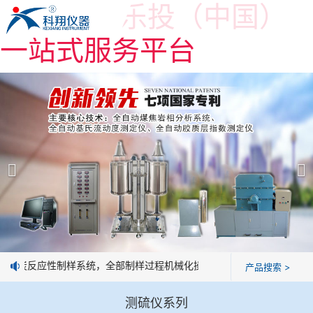
乐投体育,乐投（中国）
一站式服务平台
乐投体育,乐投（中国）一站式服务平台
产品展示
＞
公司简介
乐投体育,乐投（中国）一站式服务平台
乐投体育,乐投（中国）一站式服务平台
焦化行业检测及优化配煤设备
企业业绩
球团矿/烧结矿/块矿高温冶金性能检测系统
技术交流
烧结/球团优化配矿研究设备
的焦炭反应性制样系统，全部制样过程机械化操作，没有人为误差，焦球
视频观赏
产品搜索 >
高炉配吹煤检测设备
标准下载
测硫仪系列