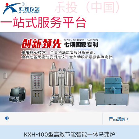
乐投体育,乐投（中国）
一站式服务平台
乐投体育,乐投（中国）一站式服务平台
产品展示
＞
公司简介
乐投体育,乐投（中国）一站式服务平台
乐投体育,乐投（中国）一站式服务平台
焦化行业检测及优化配煤设备
企业业绩
球团矿/烧结矿/块矿高温冶金性能检测系统
技术交流
烧结/球团优化配矿研究设备
焦球。
视频观赏
产品搜索 >
高炉配吹煤检测设备
标准下载
KXH-100型高效节能智能一体马弗炉