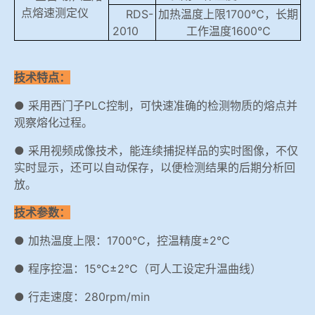
点熔速测定仪
RDS-
加热温度上限1700℃，长期
2010
工作温度1600℃
技术特点：
● 采用西门子PLC控制，可快速准确的检测物质的熔点并
观察熔化过程。
● 采用视频成像技术，能连续捕捉样品的实时图像，不仅
实时显示，还可以自动保存，以便检测结果的后期分析回
放。
技术参数：
● 加热温度上限：1700℃，控温精度±2℃
● 程序控温：15℃±2℃（可人工设定升温曲线）
● 行走速度：280rpm/min