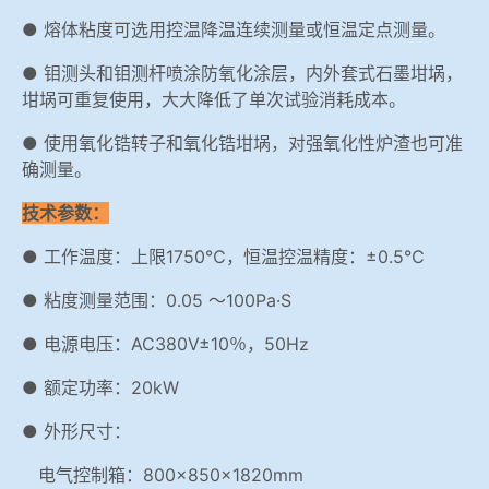
● 熔体粘度可选用控温降温连续测量或恒温定点测量。
● 钼测头和钼测杆喷涂防氧化涂层，内外套式石墨坩埚，
坩埚可重复使用，大大降低了单次试验消耗成本。
● 使用氧化锆转子和氧化锆坩埚，对强氧化性炉渣也可准
确测量。
技术参数：
● 工作温度：上限1750℃，恒温控温精度：±0.5℃
● 粘度测量范围：0.05 ～100Pa·S
● 电源电压：AC380V±10％，50Hz
● 额定功率：20kW
● 外形尺寸：
电气控制箱：800×850×1820mm