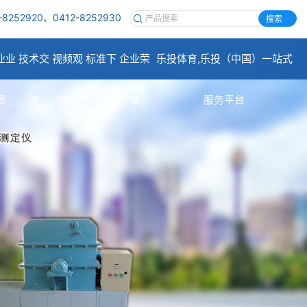
-8252920、0412-8252930
搜索
业业
技术交
视频观
标准下
企业荣
乐投体育,乐投（中国）一站式
绩
流
赏
载
誉
服务平台