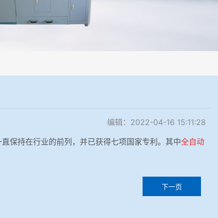
程机械化操作，没有人为误差，焦球形状与人工制焦球法一致或优于人工
编辑：2022-04-16 15:11:28
一直保持在行业的前列，并已获得七项国家专利。其中
全自动
下一页