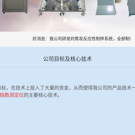
好消息：我公司研发的焦炭反应性制样系统，全部制样过
公司目标及核心技术
为目标，在技术上投入了大量的资金，从而使得我公司的产品技术
指数测定仪
的主要核心技术。