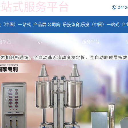
一站式服务平台
0412
投（中国）一站式
产品展
公司简
乐投体育,乐投（中国）一站式
企
务平台
示
介
服务平台