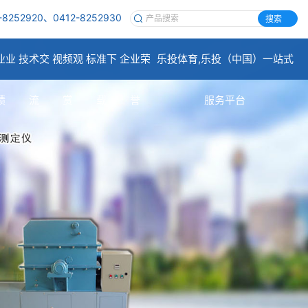
-8252920、0412-8252930
搜索
业业
技术交
视频观
标准下
企业荣
乐投体育,乐投（中国）一站式
绩
流
赏
载
誉
服务平台