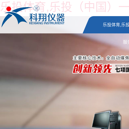
乐投体育,乐投（中国）
乐投体育,乐
服