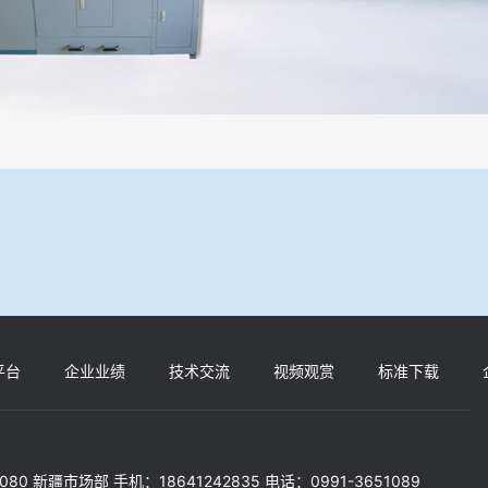
过程机械化操作，没有人为误差，焦球形状与人工制焦球法一致或优于人
平台
企业业绩
技术交流
视频观赏
标准下载
5080 新疆市场部 手机：18641242835 电话：0991-3651089