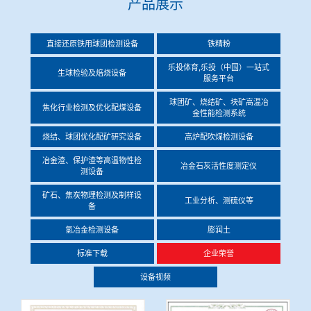
产品展示
冶金渣、保护渣等高温物性检测设备
企业荣誉
直接还原铁用球团检测设备
铁精粉
冶金石灰活性度测定仪
乐投体育,乐投（中国）一站式服务平台
乐投体育,乐投（中国）一站式
生球检验及焙烧设备
服务平台
矿石、焦炭物理检测及制样设备
球团矿、烧结矿、块矿高温冶
焦化行业检测及优化配煤设备
金性能检测系统
工业分析、测硫仪等
烧结、球团优化配矿研究设备
高炉配吹煤检测设备
冶金渣、保护渣等高温物性检
冶金石灰活性度测定仪
测设备
矿石、焦炭物理检测及制样设
工业分析、测硫仪等
备
氢冶金检测设备
膨润土
标准下载
企业荣誉
设备视频