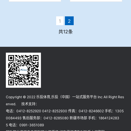
1
2
共12条
Copyright © 2022 乐投体育,乐投（中国）一站式服务平台 Inc All Right Res
erved. 技术支持：
电话：0412-8252920 0412-8252930 传真：0412-8246602 手机：1305
0084493 售后服务部：0412-8285080 新疆市场部 手机：1864124283
5 电话：0991-3651089